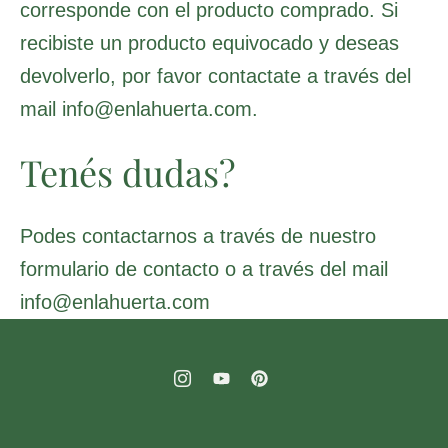
corresponde con el producto comprado. Si
recibiste un producto equivocado y deseas
devolverlo, por favor contactate a través del
mail info@enlahuerta.com.
Tenés dudas?
Podes contactarnos a través de nuestro
formulario de contacto o a través del mail
info@enlahuerta.com
I
Y
P
c
o
i
o
u
n
n
t
t
-
u
e