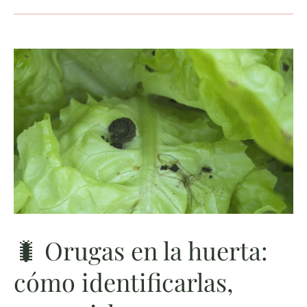
🐛
Orugas
en
la
huerta:
cómo
identificarlas,
prevenirlas
y
🐛 Orugas en la huerta:
controlarlas
cómo identificarlas,
sin