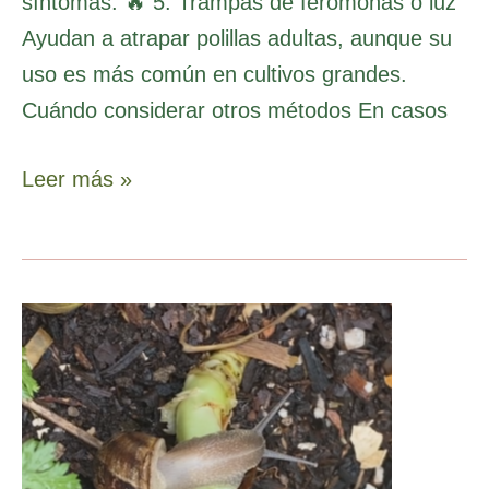
síntomas. 🔥 5. Trampas de feromonas o luz
Ayudan a atrapar polillas adultas, aunque su
uso es más común en cultivos grandes.
Cuándo considerar otros métodos En casos
Leer más »
Plagas
en
la
Huerta
Mes