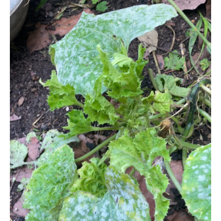
EN
LAS
PLANTAS:
UN
ENEMIGO
SILENCIOSO
QUE
NO
DA
TREGUA