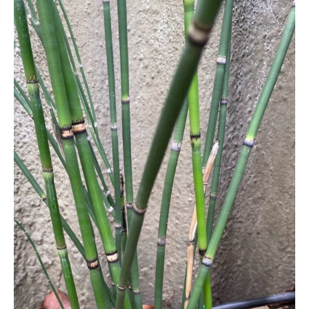
Purines
Vegetales:
Secretos
para
una
Huerta
Vibrante