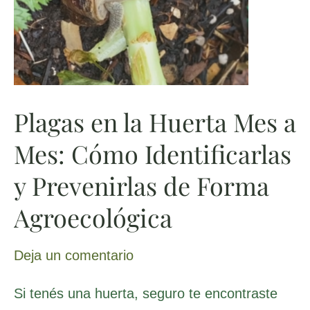
a
Mes:
Cómo
Identificarlas
y
Plagas en la Huerta Mes a
Prevenirlas
de
Mes: Cómo Identificarlas
Forma
y Prevenirlas de Forma
Agroecológica
Agroecológica
Deja un comentario
Si tenés una huerta, seguro te encontraste