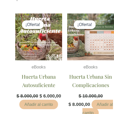
El
El
El
El
precio
precio
precio
precio
¡Oferta!
¡Oferta!
original
actual
original
actual
era:
es:
era:
es:
$ 8.000,00.
$ 6.000,00.
$ 10.000,00.
$ 8.000,00.
eBooks
eBooks
Huerta Urbana
Huerta Urbana Sin
Autosuficiente
Complicaciones
$
8.000,00
$
6.000,00
$
10.000,00
$
8.000,00
Añadir al carrito
Añadir al
carrito